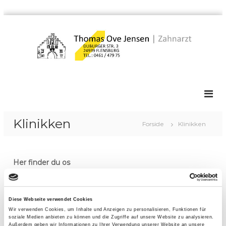
V
i
d
e
r
Z
Z
e
a
a
t
h
i
h
n
l
n
a
i
r
a
Klinikken
Forside
Klinikken
z
n
r
t
d
z
h
t
o
Her finder du os
p
l
d
r
Vores klinik ligger lige ved siden af Nordertor i den
a
nordligste del af Flensborg og er meget centralt
Diese Webseite verwendet Cookies
x
beliggende direkte ved Flensborg Fjord.
Wir verwenden Cookies, um Inhalte und Anzeigen zu personalisieren, Funktionen für
i
soziale Medien anbieten zu können und die Zugriffe auf unsere Website zu analysieren.
Du har muligheden for at komme med bus eller med bil.
Außerdem geben wir Informationen zu Ihrer Verwendung unserer Website an unsere