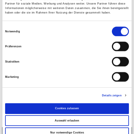
s
Tilstrækkelig og gratis parkering er til rådighed lige foran
Partner für soziale Medien, Werbung und Analysen weiter. Unsere Partner führen diese
T
vores klinik.
Informationen möglicherweise mit weiteren Daten zusammen, die Sie ihnen bereitgestellt
haben oder die sie im Rahmen Ihrer Nutzung der Dienste gesammelt haben.
h
o
Klick her for at få en vejbeskrivelse.
E
m
Notwendig
i
a
n
s
Präferenzen
w
O
i
v
Statistiken
l
e
l
J
Marketing
i
e
g
n
u
s
Details zeigen
n
e
g
n
Cookies zulassen
s
a
Auswahl erlauben
u
Nur notwendige Cookies